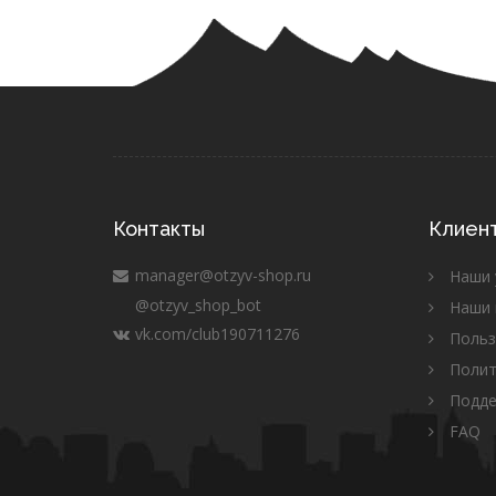
Контакты
Клиен
manager@otzyv-shop.ru
Наши 
@otzyv_shop_bot
Наши 
vk.com/club190711276
Польз
Полит
Подд
FAQ