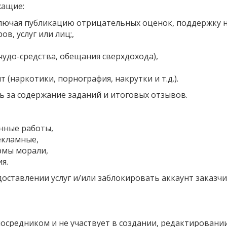
жащие:
ключая публикацию отрицательных оценок, поддержку н
в, услуг или лиц;,
удо-средства, обещания сверхдохода),
(наркотики, порнография, накрутки и т.д.).
ть за содержание заданий и итоговых отзывов.
нные работы,
екламные,
рмы морали,
я.
доставлении услуг и/или заблокировать аккаунт заказч
посредником и не участвует в создании, редактировани