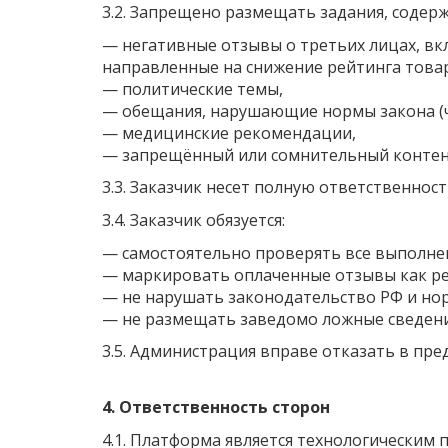
3.2. Запрещено размещать задания, содер
—
негативные отзывы о третьих лицах, в
направленные на снижение рейтинга товаро
—
политические темы,
—
обещания, нарушающие нормы закона (ч
—
медицинские рекомендации,
—
запрещённый или сомнительный контент 
3.3. Заказчик несет полную ответственнос
3.4. Заказчик обязуется:
—
самостоятельно проверять все выполне
—
маркировать оплаченные отзывы как р
—
не нарушать законодательство РФ и но
—
не размещать заведомо ложные сведени
3.5. Администрация вправе отказать в пре
4. Ответственность сторон
4.1. Платформа является технологическим 