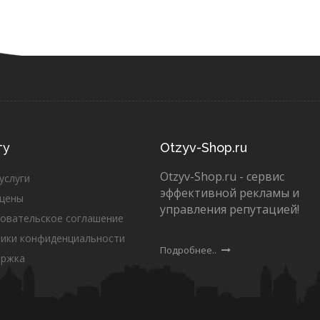
ту
Otzyv-Shop.ru
Otzyv-Shop.ru - сервис
услуги
эффективной рекламы и
цены
управления репутацией!
овательское соглашение
ики конфиденциальности
Подробнее..
ержка