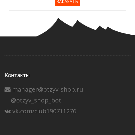
ЗАКАЗАТЬ
Контакты
manager@otzyv-shop.ru
@otzyv_shop_bot
vk.com/club190711276