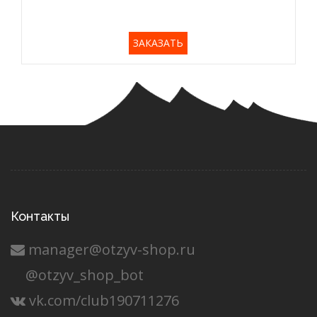
ЗАКАЗАТЬ
Контакты
manager@otzyv-shop.ru
@otzyv_shop_bot
vk.com/club190711276