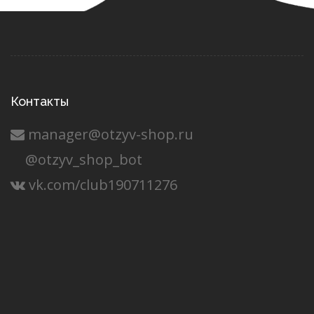
Контакты
manager@otzyv-shop.ru
@otzyv_shop_bot
vk.com/club190711276