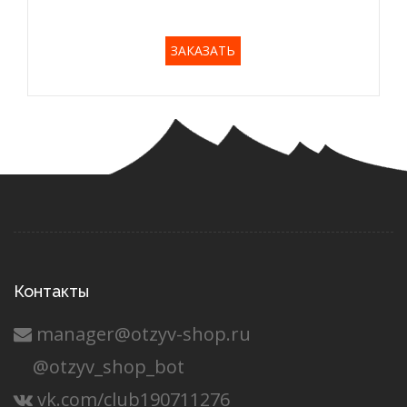
ЗАКАЗАТЬ
Контакты
manager@otzyv-shop.ru
@otzyv_shop_bot
vk.com/club190711276