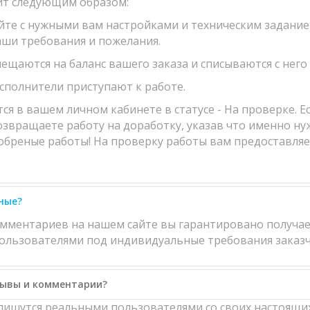
ит следующим образом:
айте с нужными вам настройками и техническим задание
аши требования и пожелания.
мещаются на баланс вашего заказа и списываются с него
исполнители приступают к работе.
 в вашем личном кабинете в статусе - На проверке. Есл
возвращаете работу на доработку, указав что именно ну
обреные работы! На проверку работы вам предоставляетс
ные?
омментариев на нашем сайте вы гарантировано получае
льзователями под индивидуальные требования заказч
зывы и комментарии?
ишутся реальными пользователями со своих настоящих