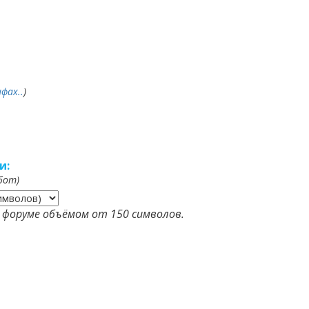
фах..
)
и:
бот)
форуме объёмом от 150 символов.