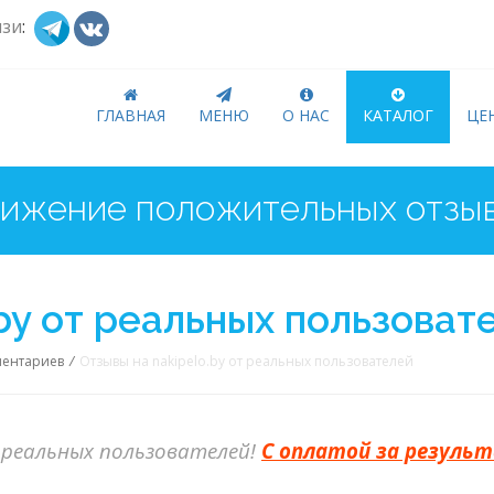
язи
:
ГЛАВНАЯ
МЕНЮ
О НАС
КАТАЛОГ
ЦЕ
.by от реальных пользоват
ментариев
/
Отзывы на nakipelo.by от реальных пользователей
реальных пользователей!
С оплатой за резуль