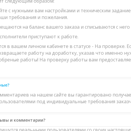
ит следующим образом:
айте с нужными вам настройками и техническим задание
аши требования и пожелания.
мещаются на баланс вашего заказа и списываются с него
исполнители приступают к работе.
 в вашем личном кабинете в статусе - На проверке. Есл
возвращаете работу на доработку, указав что именно ну
обреные работы! На проверку работы вам предоставляетс
ные?
омментариев на нашем сайте вы гарантировано получае
льзователями под индивидуальные требования заказч
зывы и комментарии?
ишутся реальными пользователями со своих настоящих