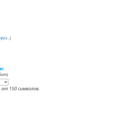
фах..
)
и:
бот)
 от 150 символов.