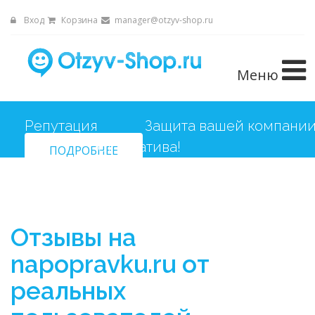
Вход
Корзина
manager@otzyv-shop.ru
Меню
Репутация
Защита вашей компани
ПОДРОБНЕЕ
от негатива!
Отзывы на
napopravku.ru от
реальных