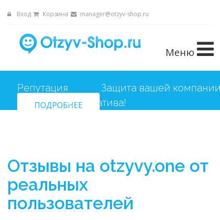
Вход
Корзина
manager@otzyv-shop.ru
Меню
Репутация
Защита вашей компани
ПОДРОБНЕЕ
от негатива!
Отзывы на otzyvy.one от
реальных
пользователей