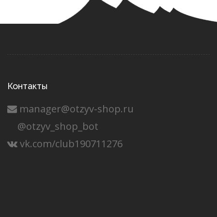
Контакты
manager@otzyv-shop.ru
@otzyv_shop_bot
vk.com/club190711276