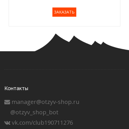
ЗАКАЗАТЬ
Контакты
manager@otzyv-shop.ru
@otzyv_shop_bot
vk.com/club190711276