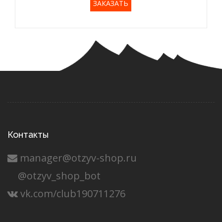
ЗАКАЗАТЬ
Контакты
manager@otzyv-shop.ru
@otzyv_shop_bot
vk.com/club190711276