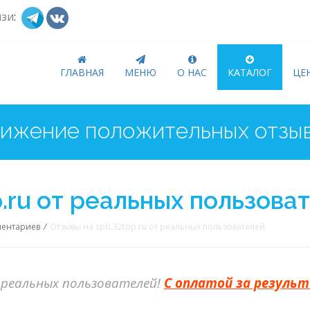
язи
:
ГЛАВНАЯ
МЕНЮ
О НАС
КАТАЛОГ
ЦЕ
а вашей компании от негатива
p.ru от реальных пользова
ментариев
/
Отзывы на spb.32top.ru от реальных пользователей
реальных пользователей!
С оплатой за резуль