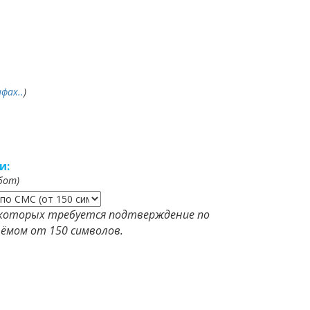
фах..
)
и:
бот)
которых требуется подтверждение по
ёмом от 150 символов.