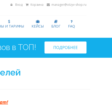
Вход
Корзина
manager@otzyv-shop.ru
НЫ И ТАРИФЫ
КЕЙСЫ
БЛОГ
FAQ
!
ПОДРОБНЕЕ
телей
тат!