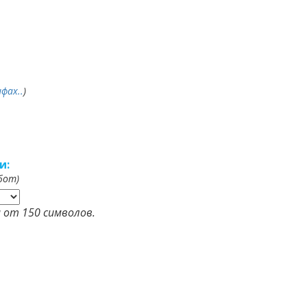
фах..
)
и:
бот)
 от 150 символов.