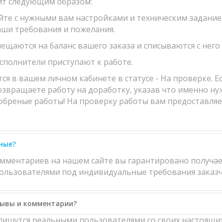
ит следующим образом:
айте с нужными вам настройками и техническим задание
аши требования и пожелания.
мещаются на баланс вашего заказа и списываются с него
исполнители приступают к работе.
 в вашем личном кабинете в статусе - На проверке. Есл
возвращаете работу на доработку, указав что именно ну
обреные работы! На проверку работы вам предоставляетс
ные?
омментариев на нашем сайте вы гарантировано получае
льзователями под индивидуальные требования заказч
зывы и комментарии?
ишутся реальными пользователями со своих настоящих