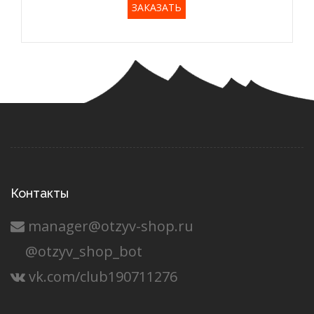
ЗАКАЗАТЬ
Контакты
manager@otzyv-shop.ru
@otzyv_shop_bot
vk.com/club190711276