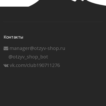
Контакты
manager@otzyv-shop.ru
@otzyv_shop_bot
vk.com/club190711276