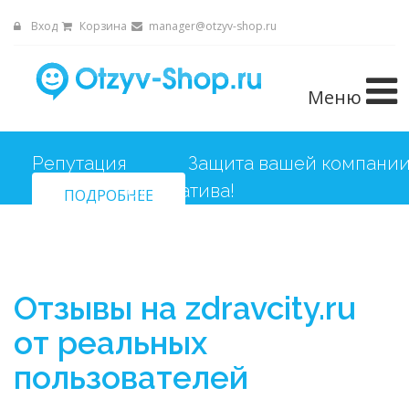
Вход
Корзина
manager@otzyv-shop.ru
Меню
Репутация
Защита вашей компани
ПОДРОБНЕЕ
от негатива!
Отзывы на zdravcity.ru
от реальных
пользователей