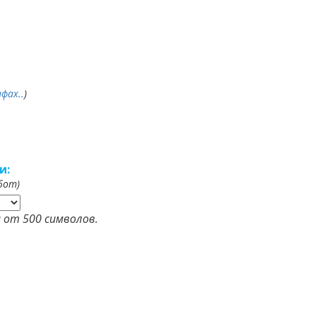
фах..
)
и:
бот)
 от 500 символов.