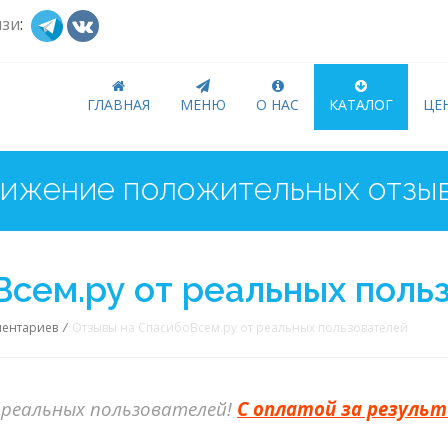
язи
:
ГЛАВНАЯ
МЕНЮ
О НАС
КАТАЛОГ
ЦЕ
сем.ру от реальных поль
ментариев
/
Отзывы на СпасибоВсем.ру от реальных пользователей
реальных пользователей!
С оплатой за резуль