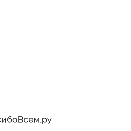
асибоВсем.ру