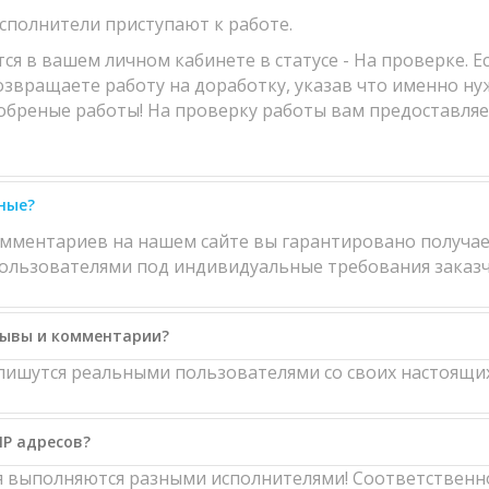
исполнители приступают к работе.
 в вашем личном кабинете в статусе - На проверке. Есл
возвращаете работу на доработку, указав что именно ну
обреные работы! На проверку работы вам предоставляетс
ные?
омментариев на нашем сайте вы гарантировано получае
льзователями под индивидуальные требования заказч
зывы и комментарии?
ишутся реальными пользователями со своих настоящих
IP адресов?
ия выполняются разными исполнителями! Соответственн