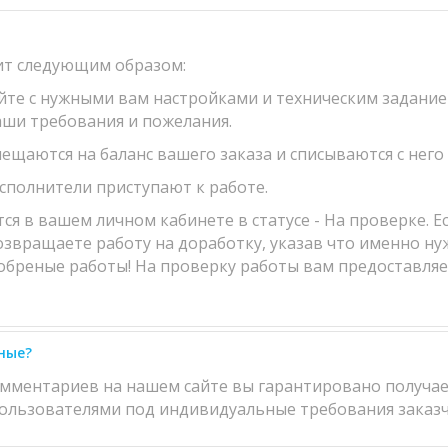
ит следующим образом:
айте с нужными вам настройками и техническим задание
аши требования и пожелания.
мещаются на баланс вашего заказа и списываются с него
исполнители приступают к работе.
 в вашем личном кабинете в статусе - На проверке. Есл
возвращаете работу на доработку, указав что именно ну
обреные работы! На проверку работы вам предоставляетс
ные?
омментариев на нашем сайте вы гарантировано получае
льзователями под индивидуальные требования заказч