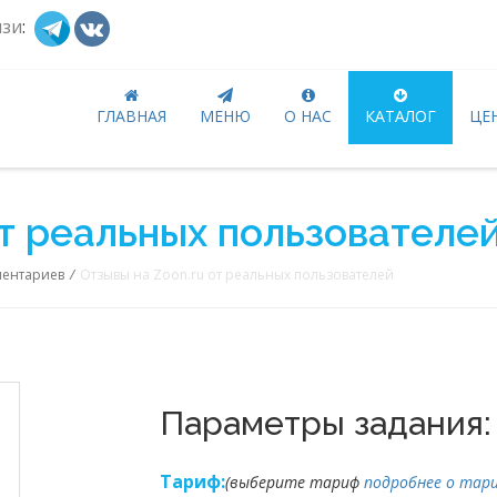
язи
:
ГЛАВНАЯ
МЕНЮ
О НАС
КАТАЛОГ
ЦЕ
от реальных пользователе
ментариев
/
Отзывы на Zoon.ru от реальных пользователей
Параметры задания:
Тариф:
(выберите тариф
подробнее о тари