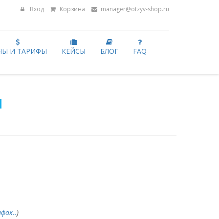
Вход
Корзина
manager@otzyv-shop.ru
НЫ И ТАРИФЫ
КЕЙСЫ
БЛОГ
FAQ
й
фах..
)