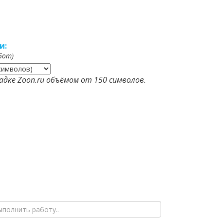
и:
бот)
дке Zoon.ru объёмом от 150 символов.