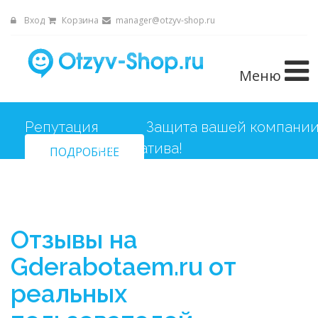
Вход
Корзина
manager@otzyv-shop.ru
Меню
Репутация
Защита вашей компани
от негатива!
ПОДРОБНЕЕ
Отзывы на
Gderabotaem.ru от
реальных