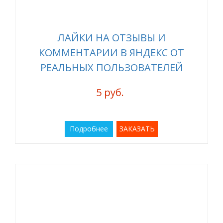
ЛАЙКИ НА ОТЗЫВЫ И
КОММЕНТАРИИ В ЯНДЕКС ОТ
РЕАЛЬНЫХ ПОЛЬЗОВАТЕЛЕЙ
5 руб.
Подробнее
ЗАКАЗАТЬ