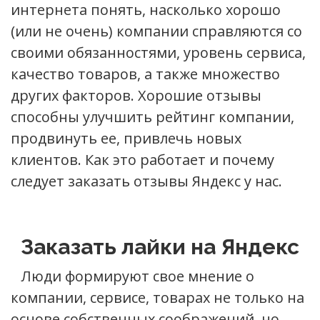
интернета понять, насколько хорошо
(или не очень) компании справляются со
своими обязанностями, уровень сервиса,
качество товаров, а также множество
других факторов. Хорошие отзывы
способны улучшить рейтинг компании,
продвинуть ее, привлечь новых
клиентов. Как это работает и почему
следует заказать отзывы Яндекс у нас.
Заказать лайки на Яндекс
Люди формируют свое мнение о
компании, сервисе, товарах не только на
основе собственных соображений, но