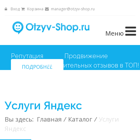
Вход
Корзина
manager@otzyv-shop.ru
Меню
Репутация
ПОДРОБНЕЕ
Услуги Яндекс
Вы здесь:
Главная
/
Каталог
/
Услуги
Яндекс