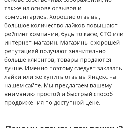
также на основе отзывов и
комментариев. Хорошие отзывы,
большое количество лайков повышают
рейтинг компании, будь то кафе, СТО или
интернет-магазин. Магазины с хорошей
репутацией получают значительно
больше клиентов, товары продаются
лучше. Именно поэтому следует заказать
лайки или же купить отзывы Яндекс на
нашем сайте. Мы предлагаем вашему
вниманию простой и быстрый способ
продвижения по доступной цене.