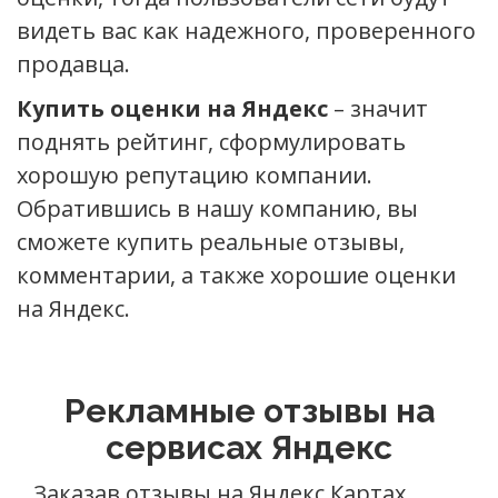
видеть вас как надежного, проверенного
продавца.
Купить оценки на Яндекс
– значит
поднять рейтинг, сформулировать
хорошую репутацию компании.
Обратившись в нашу компанию, вы
сможете купить реальные отзывы,
комментарии, а также хорошие оценки
на Яндекс.
Рекламные отзывы на
сервисах Яндекс
Заказав отзывы на Яндекс.Картах,