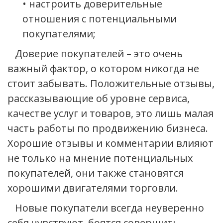
• настроить доверительные
отношения с потенциальными
покупателями;
Доверие покупателей – это очень
важный фактор, о котором никогда не
стоит забывать. Положительные отзывы,
рассказывающие об уровне сервиса,
качестве услуг и товаров, это лишь малая
часть работы по продвижению бизнеса.
Хорошие отзывы и комментарии влияют
не только на мнение потенциальных
покупателей, они также становятся
хорошими двигателями торговли.
Новые покупатели всегда неуверенно
себя чувствуют, боятся совершить