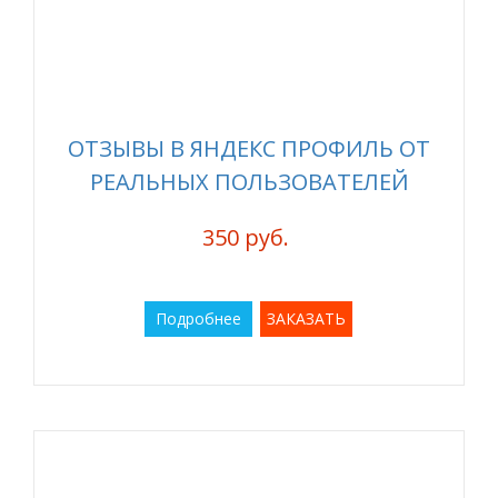
ОТЗЫВЫ В ЯНДЕКС ПРОФИЛЬ ОТ
РЕАЛЬНЫХ ПОЛЬЗОВАТЕЛЕЙ
350 руб.
Подробнее
ЗАКАЗАТЬ