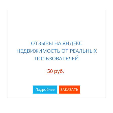
ОТЗЫВЫ НА ЯНДЕКС
НЕДВИЖИМОСТЬ ОТ РЕАЛЬНЫХ
ПОЛЬЗОВАТЕЛЕЙ
50 руб.
Подробнее
ЗАКАЗАТЬ