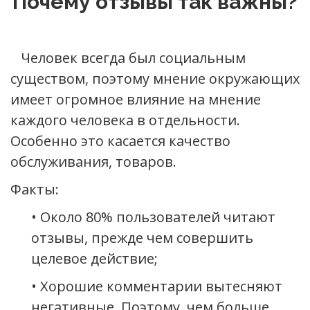
Почему отзывы так важны?
Человек всегда был социальным
существом, поэтому мнение окружающих
имеет огромное влияние на мнение
каждого человека в отдельности.
Особенно это касается качество
обслуживания, товаров.
Факты:
• Около 80% пользователей читают
отзывы, прежде чем совершить
целевое действие;
• Хорошие комментарии вытесняют
негативные. Поэтому, чем больше