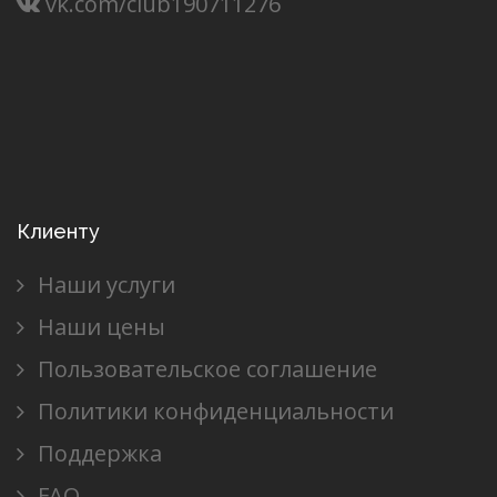
vk.com/club190711276
Клиенту
Наши услуги
Наши цены
Пользовательское соглашение
Политики конфиденциальности
Поддержка
FAQ