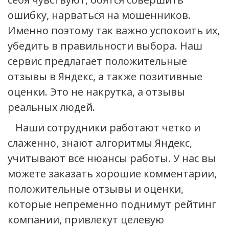
ошибку, нарваться на мошенников.
Именно поэтому так важно успокоить их,
убедить в правильности выбора. Наш
сервис предлагает положительные
отзывы в Яндекс, а также позитивные
оценки. Это не накрутка, а отзывы
реальных людей.
Наши сотрудники работают четко и
слаженно, знают алгоритмы Яндекс,
учитывают все нюансы работы. У нас вы
можете заказать хорошие комментарии,
положительные отзывы и оценки,
которые непременно поднимут рейтинг
компании, привлекут целевую