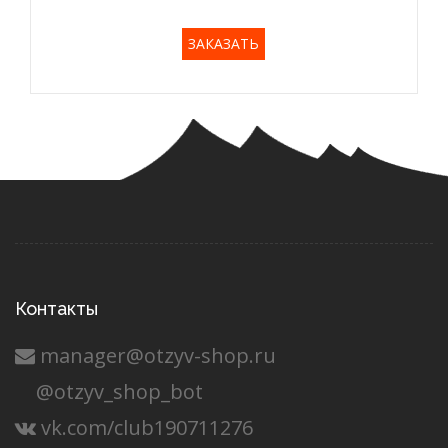
ЗАКАЗАТЬ
Контакты
manager@otzyv-shop.ru
@otzyv_shop_bot
vk.com/club190711276