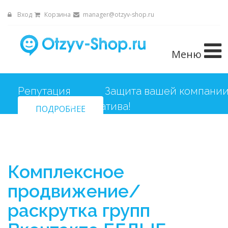
Вход
Корзина
manager@otzyv-shop.ru
Меню
Репутация
Защита вашей компани
ПОДРОБНЕЕ
от негатива!
Комплексное
продвижение/
раскрутка групп